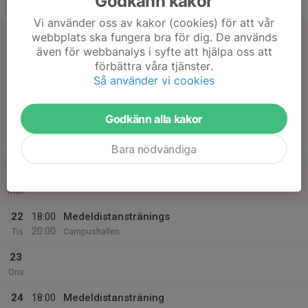
Godkänn kakor
20:00
Tor
Campushallen
Vi använder oss av kakor (cookies) för att vår
18
webbplats ska fungera bra för dig. De används
Fre
även för webbanalys i syfte att hjälpa oss att
förbättra våra tjänster.
19
10:00
Medeldistansträning
Så använder vi cookies
12:00
Lör
Campushallen
20
Godkänn alla kakor
Sön
Bara nödvändiga
v.17
21
Mån
22
18:00
Medeldistanstränings
20:00
Tis
Campushallen
23
Ons
24
18:00
Medeldistansträning