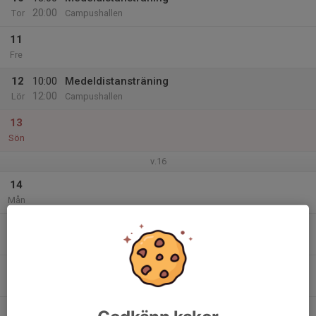
20:00
Tor
Campushallen
11
Fre
12
10:00
Medeldistansträning
12:00
Lör
Campushallen
13
Sön
v.16
14
Mån
15
18:00
Medeldistanstränings
20:00
Tis
Campushallen
16
Ons
17
18:00
Medeldistansträning