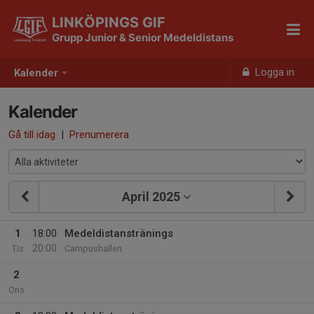
LINKÖPINGS GIF
Grupp Junior & Senior Medeldistans
Logga in
Kalender
Kalender
Gå till idag
|
Prenumerera
April 2025
1
18:00
Medeldistanstränings
20:00
Tis
Campushallen
2
Ons