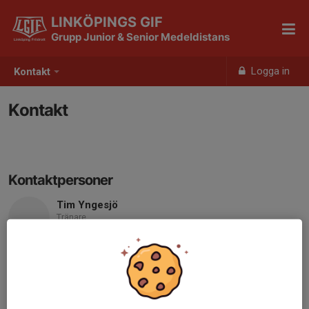
LINKÖPINGS GIF
Grupp Junior & Senior Medeldistans
Logga in
Kontakt
Kontakt
Kontaktpersoner
Tim Yngesjö
Tränare
Mobil visas bara för inloggade
E-post visas bara för inloggade