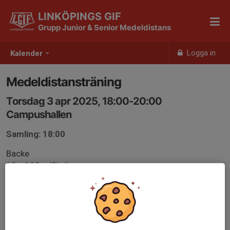
LINKÖPINGS GIF
Grupp Junior & Senior Medeldistans
Logga in
Kalender
Medeldistansträning
Torsdag 3 apr 2025, 18:00-20:00
Campushallen
Samling: 18:00
Backe
10 x 120m/2’ vila