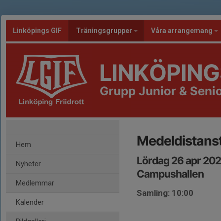
Linköpings GIF
Träningsgrupper
Våra arrangemang
LINKÖPING
Grupp Junior & Seni
Medeldistans
Hem
Lördag 26 apr 202
Nyheter
Campushallen
Medlemmar
Samling: 10:00
Kalender