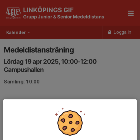
LINKÖPINGS GIF
Grupp Junior & Senior Medeldistans
Logga in
Kalender
Medeldistansträning
Lördag 19 apr 2025, 10:00-12:00
Campushallen
Samling: 10:00