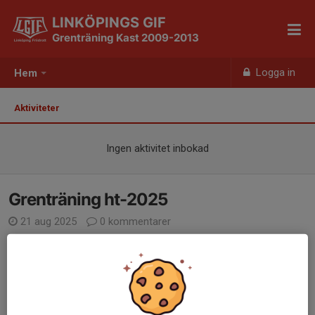
LINKÖPINGS GIF
Grenträning Kast 2009-2013
Logga in
Hem
Aktiviteter
Ingen aktivitet inbokad
Grenträning ht-2025
21 aug 2025
0 kommentarer
Uppstart grenträning 2013-2009
Sep-Okt 2025
I september-oktober planerar vi att komma igång med
grenträning för aktiva i åldern 2009-2013. I slutet av september