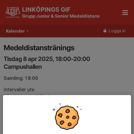
LINKÖPINGS GIF
Grupp Junior & Senior Medeldistans
Logga in
Kalender
Medeldistanstränings
Tisdag 8 apr 2025, 18:00-20:00
Campushallen
Samling: 18:00
Intervaller ute
10 x triangeln/60” vila