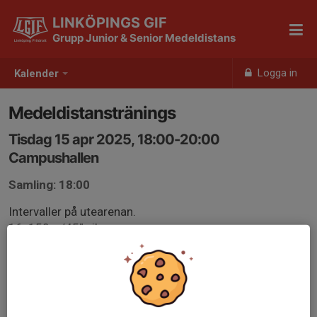
LINKÖPINGS GIF
Grupp Junior & Senior Medeldistans
Logga in
Kalender
Medeldistanstränings
Tisdag 15 apr 2025, 18:00-20:00
Campushallen
Samling: 18:00
Intervaller på utearenan.
16x150m/45” vila
Samling inne i hallen som vanligt