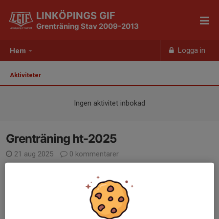
LINKÖPINGS GIF
Grenträning Stav 2009-2013
Logga in
Hem
Aktiviteter
Ingen aktivitet inbokad
Grenträning ht-2025
21 aug 2025
0 kommentarer
Uppstart grenträning 2013-2009
Sep-Okt 2025
I september-oktober planerar vi att komma igång med
grenträning för aktiva i åldern 2009-2013. I slutet av september