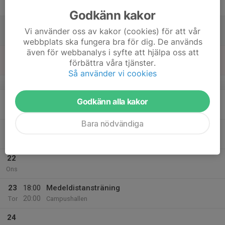
Fre
Godkänn kakor
18
10:00
Medeldistansträning
Vi använder oss av kakor (cookies) för att vår
12:00
Lör
Campushallen
webbplats ska fungera bra för dig. De används
även för webbanalys i syfte att hjälpa oss att
19
förbättra våra tjänster.
Sön
Så använder vi cookies
v.4
20
Godkänn alla kakor
Mån
Bara nödvändiga
21
18:00
Medeldistanstränings
20:00
Tis
Campushallen
22
Ons
23
18:00
Medeldistansträning
20:00
Tor
Campushallen
24