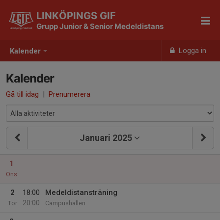
LINKÖPINGS GIF
Grupp Junior & Senior Medeldistans
Logga in
Kalender
Kalender
Gå till idag
|
Prenumerera
Januari 2025
1
Ons
2
18:00
Medeldistansträning
20:00
Tor
Campushallen