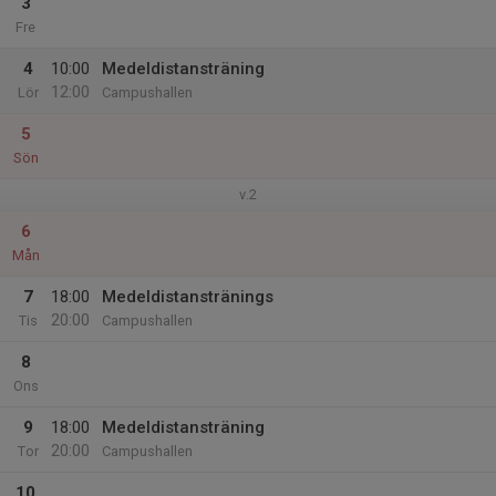
3
Fre
4
10:00
Medeldistansträning
12:00
Lör
Campushallen
5
Sön
v.2
6
Mån
7
18:00
Medeldistanstränings
20:00
Tis
Campushallen
8
Ons
9
18:00
Medeldistansträning
20:00
Tor
Campushallen
10