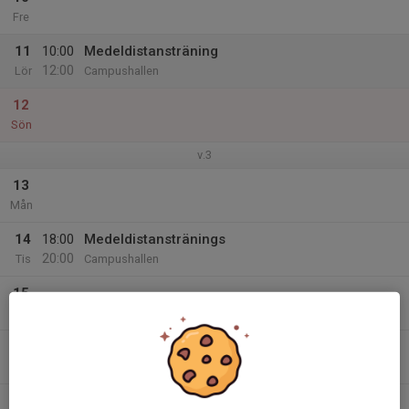
Fre
11
10:00
Medeldistansträning
12:00
Lör
Campushallen
12
Sön
v.3
13
Mån
14
18:00
Medeldistanstränings
20:00
Tis
Campushallen
15
Ons
16
18:00
Medeldistansträning
20:00
Tor
Campushallen
17