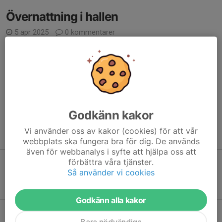
Övernattning i hallen
5 apr 2025
0 kommentarer
Ungdomskommittén bjuder in alla i grupp 13, 13/14 och 14 till
övernattning i hallen den 26-27 april. Anmäl via
formuläret
senas
14/4.
Vid frågor hör av er på mejl till ungdomskommitten@lgif.se eller
tel. 072 546 13 00....
Läs mer
Godkänn kakor
Vi använder oss av kakor (cookies) för att vår
Kommande aktiviteter
webbplats ska fungera bra för dig. De används
även för webbanalys i syfte att hjälpa oss att
förbättra våra tjänster.
Så använder vi cookies
Inga aktiviteter inbokade
Godkänn alla kakor
Hela kalendern
Bara nödvändiga