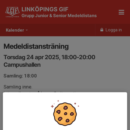
LINKÖPINGS GIF
Grupp Junior & Senior Medeldistans
Logga in
Kalender
Medeldistansträning
Torsdag 24 apr 2025, 18:00-20:00
Campushallen
Samling: 18:00
Samling inne.
Intervaller ute på bana. 2 alternativ
5x800m tröskel/50” vila
Eller
8x150m/3’ vila