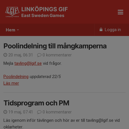
LINKÖPINGS GIF
East Sweden Games
Logga in
Hem
Poolindelning till mångkamperna
20 maj, 06:31
0 kommentarer
Mejla
tavling@lgif.se
vid frågor.
Poolindelning
uppdaterad 22/5
Läs mer
Tidsprogram och PM
19 maj, 07:41
0 kommentarer
Läs igenom inför tävlingen och hör av er till tavling@lgif.se vid
oklarheter.