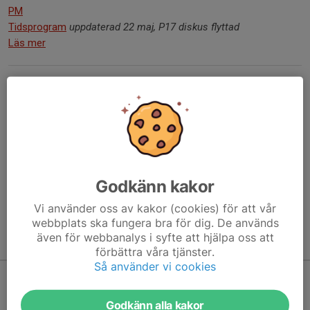
PM
Tidsprogram
uppdaterad 22 maj, P17 diskus flyttad
Läs mer
Inbjudan East Sweden Games 2026
8 apr, 20:36
6 kommentarer
Härmed inbjuder Linköpings GIF till vår utomhustävling som är
öppen för alla åldrar.
Inbjudan
Godkänn kakor
Läs mer
Vi använder oss av kakor (cookies) för att vår
webbplats ska fungera bra för dig. De används
även för webbanalys i syfte att hjälpa oss att
Kommande aktiviteter
förbättra våra tjänster.
Så använder vi cookies
Inga aktiviteter inbokade
Godkänn alla kakor