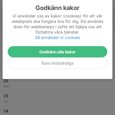
Fre
Godkänn kakor
18
Vi använder oss av kakor (cookies) för att vår
Lör
webbplats ska fungera bra för dig. De används
även för webbanalys i syfte att hjälpa oss att
19
förbättra våra tjänster.
Sön
Så använder vi cookies
v.43
20
Godkänn alla kakor
Mån
Bara nödvändiga
21
Tis
22
Ons
23
Tor
24