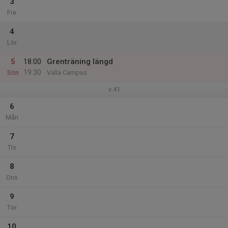
3
Fre
4
Lör
5
18:00
Grenträning längd
19:30
Sön
Valla Campus
v.41
6
Mån
7
Tis
8
Ons
9
Tor
10