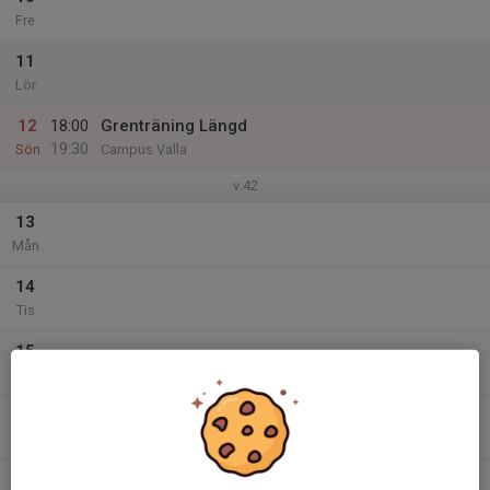
Fre
11
Lör
12
18:00
Grenträning Längd
19:30
Sön
Campus Valla
v.42
13
Mån
14
Tis
15
Ons
16
Tor
17