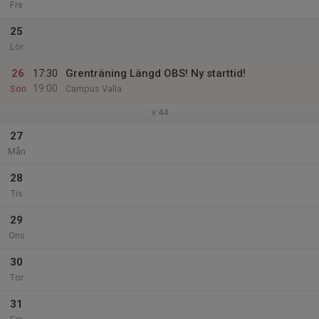
Fre
25
Lör
26
17:30
Grenträning Längd OBS! Ny starttid!
19:00
Sön
Campus Valla
v.44
27
Mån
28
Tis
29
Ons
30
Tor
31