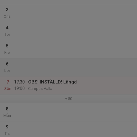
3
Ons
4
Tor
5
Fre
6
Lör
7
17:30
OBS! INSTÄLLD! Längd
19:00
Sön
Campus Valla
v.50
8
Mån
9
Tis