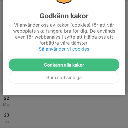
17
Ons
Godkänn kakor
18
Vi använder oss av kakor (cookies) för att vår
Tor
webbplats ska fungera bra för dig. De används
även för webbanalys i syfte att hjälpa oss att
19
förbättra våra tjänster.
Fre
Så använder vi cookies
20
Lör
Godkänn alla kakor
21
17:30
Grenträning Längd
Bara nödvändiga
19:00
Sön
Campus Valla
v.52
22
Mån
23
Tis