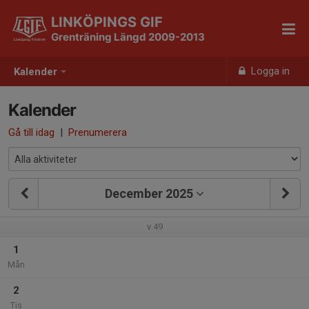
LINKÖPINGS GIF
Grenträning Längd 2009-2013
Logga in
Kalender
Kalender
Gå till idag
|
Prenumerera
December 2025
v.49
1
Mån
2
Tis