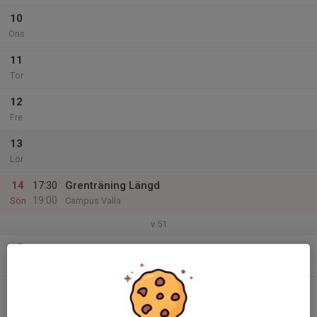
10
Ons
11
Tor
12
Fre
13
Lör
14
17:30
Grenträning Längd
19:00
Sön
Campus Valla
v.51
15
Mån
16
Tis