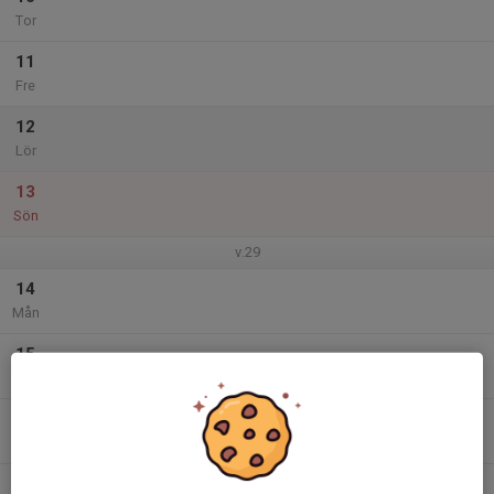
Tor
11
Fre
12
Lör
13
Sön
v.29
14
Mån
15
Tis
16
Ons
17