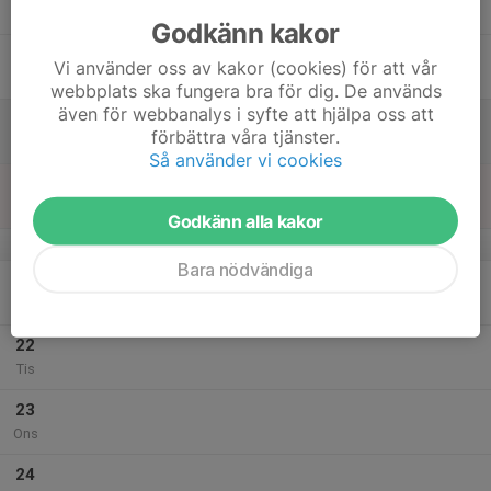
Tor
Godkänn kakor
18
Vi använder oss av kakor (cookies) för att vår
Fre
webbplats ska fungera bra för dig. De används
även för webbanalys i syfte att hjälpa oss att
19
förbättra våra tjänster.
Lör
Så använder vi cookies
20
Sön
Godkänn alla kakor
v.30
Bara nödvändiga
21
Mån
22
Tis
23
Ons
24