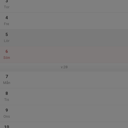
3
Tor
4
Fre
5
Lör
6
Sön
v.28
7
Mån
8
Tis
9
Ons
10