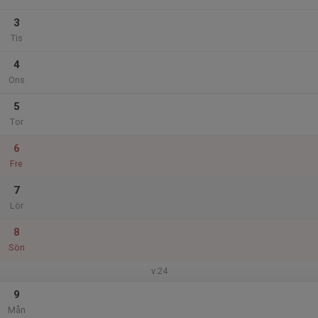
3
Tis
4
Ons
5
Tor
6
Fre
7
Lör
8
Sön
v.24
9
Mån