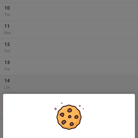
10
Tis
11
Ons
12
Tor
13
Fre
14
Lör
15
Sön
v.25
16
Mån