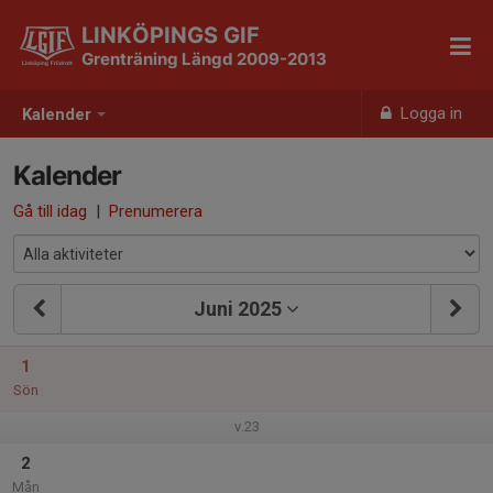
LINKÖPINGS GIF
Grenträning Längd 2009-2013
Logga in
Kalender
Kalender
Gå till idag
|
Prenumerera
Juni 2025
1
Sön
v.23
2
Mån