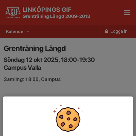
LINKÖPINGS GIF
Grenträning Längd 2009-2013
Logga in
Kalender
Grenträning Längd
Söndag 12 okt 2025, 18:00-19:30
Campus Valla
Samling: 18:00, Campus