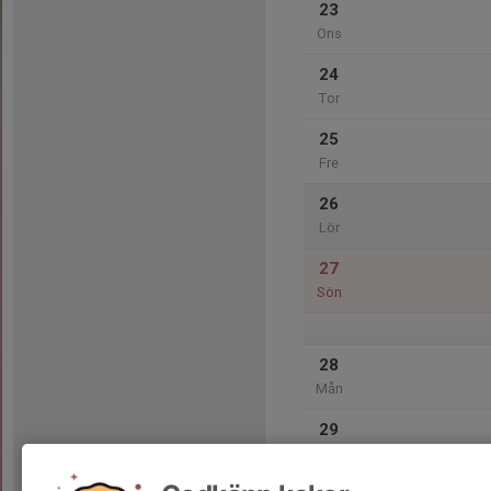
23
Ons
24
Tor
25
Fre
26
Lör
27
Sön
28
Mån
29
Tis