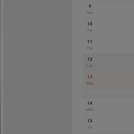
9
Ons
10
Tor
11
Fre
12
Lör
13
Sön
14
Mån
15
Tis