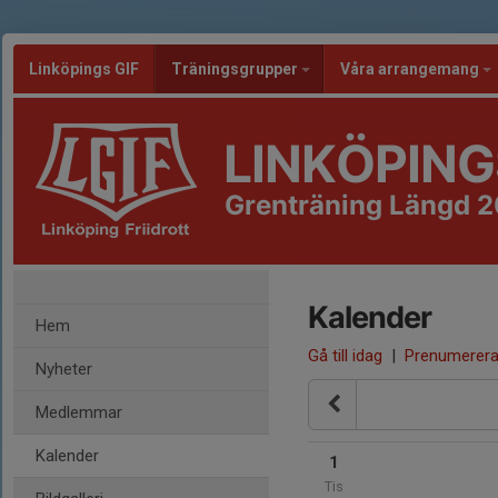
Linköpings GIF
Träningsgrupper
Våra arrangemang
LINKÖPING
Grenträning Längd 
Kalender
Hem
Gå till idag
|
Prenumerer
Nyheter
Medlemmar
Kalender
1
Tis