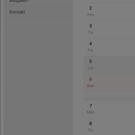
Bildgalleri
2
Kontakt
Ons
3
Tor
4
Fre
5
Lör
6
Sön
7
Mån
8
Tis