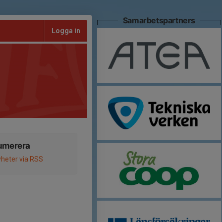
Samarbetspartners
Logga in
umerera
heter via RSS