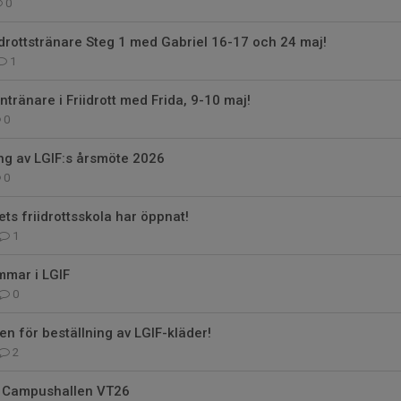
0
iidrottstränare Steg 1 med Gabriel 16-17 och 24 maj!
1
ntränare i Friidrott med Frida, 9-10 maj!
0
g av LGIF:s årsmöte 2026
0
ets friidrottsskola har öppnat!
1
emmar i LGIF
0
en för beställning av LGIF-kläder!
2
 Campushallen VT26