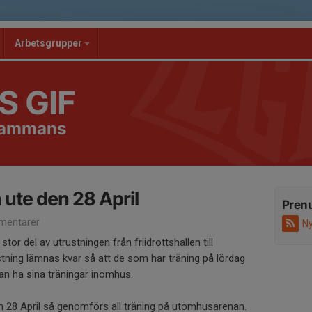
Arbetsgrupper
S GIF
lsammans
a ute den 28 April
Pren
mentarer
Ny
stor del av utrustningen från friidrottshallen till
tning lämnas kvar så att de som har träning på lördag
an ha sina träningar inomhus.
28 April så genomförs all träning på utomhusarenan.