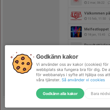
2 mar, 06:22
Välkommen på 
15 feb, 11:50
Melfestloppet 
18 jan, 15:45
Resultattävli
9 dec 2025
Godkänn kakor
Vinterljusruse
Vi använder oss av kakor (cookies) för 
23 nov 2025
webbplats ska fungera bra för dig. De
för webbanalys i syfte att hjälpa oss at
våra tjänster.
Så använder vi cookies
Godkänn alla kakor
Bara nödv
Tjäna pengar till föreningen