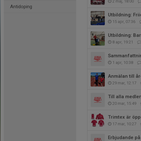
2 maj, 18:00
Antidoping
Utbildning: Fr
15 apr, 07:36
Utbildning: Bar
8 apr, 19:21
Sammanfattnin
1 apr, 10:38
Anmälan till år
29 mar, 12:17
Till alla medl
20 mar, 15:49
Trimtex är öpp
17 mar, 10:27
Erbjudande på