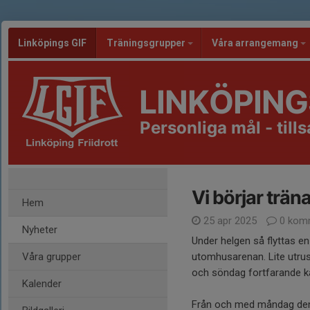
Linköpings GIF
Träningsgrupper
Våra arrangemang
LINKÖPING
Personliga mål - til
Vi börjar trän
Hem
25 apr 2025
0 kom
Nyheter
Under helgen så flyttas en 
Våra grupper
utomhusarenan. Lite utrus
och söndag fortfarande k
Kalender
Från och med måndag den 