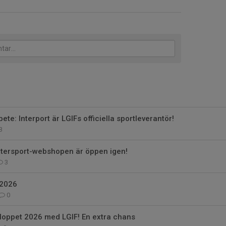
te: Interport är LGIFs officiella sportleverantör!
3
ntersport-webshopen är öppen igen!
3
 2026
0
loppet 2026 med LGIF! En extra chans