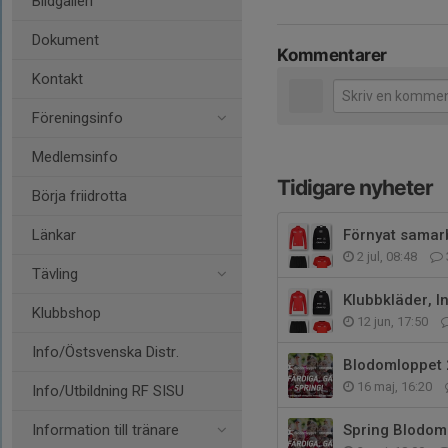
Bildgalleri
Dokument
Kommentarer
Kontakt
Föreningsinfo
Medlemsinfo
Tidigare nyheter
Börja friidrotta
Länkar
Förnyat samarbe
2 jul, 08:48
Tävling
Klubbkläder, I
Klubbshop
12 jun, 17:50
Info/Östsvenska Distr.
Blodomloppet
16 maj, 16:20
Info/Utbildning RF SISU
Information till tränare
Spring Blodom