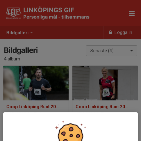
LINKÖPINGS GIF
Personliga mål - tillsammans
Logga in
Bildgalleri
Bildgalleri
Senaste (4)
4 album
Coop Linköping Runt 2025 foto: Ted Malm
Coop Linköping Runt 2024 - foto: Ted Malm
2025-10-02
|
343 st
2024-09-26
|
237 st