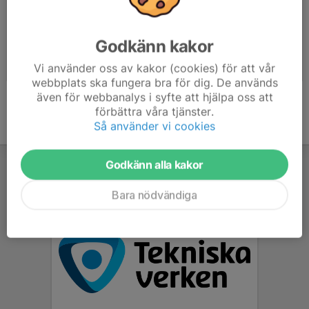
Godkänn kakor
KfS Linköping Runt 2023 - foto: Ted Malm
Lag-SM kval Jönköping -22
Vi använder oss av kakor (cookies) för att vår
2023-09-17
|
150 st
2022-05-17
|
82 st
webbplats ska fungera bra för dig. De används
även för webbanalys i syfte att hjälpa oss att
förbättra våra tjänster.
Så använder vi cookies
Godkänn alla kakor
Bara nödvändiga