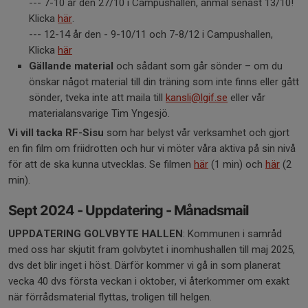
--- 7-10 år den 27/10 i Campushallen, anmäl senast 13/10!
Klicka
här
.
--- 12-14 år den - 9-10/11 och 7-8/12 i Campushallen,
Klicka
här
Gällande material
och sådant som går sönder – om du
önskar något material till din träning som inte finns eller gått
sönder, tveka inte att maila till
kansli@lgif.se
eller vår
materialansvarige Tim Yngesjö.
Vi vill tacka RF-Sisu
som har belyst vår verksamhet och gjort
en fin film om friidrotten och hur vi möter våra aktiva på sin nivå
för att de ska kunna utvecklas. Se filmen
här
(1 min) och
här
(2
min).
Sept 2024 - Uppdatering - Månadsmail
UPPDATERING GOLVBYTE HALLEN
: Kommunen i samråd
med oss har skjutit fram golvbytet i inomhushallen till maj 2025,
dvs det blir inget i höst. Därför kommer vi gå in som planerat
vecka 40 dvs första veckan i oktober, vi återkommer om exakt
när förrådsmaterial flyttas, troligen till helgen.