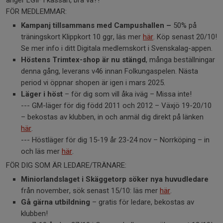
anger LGIF i kassan, bra va?!
FÖR MEDLEMMAR:
Kampanj tillsammans med Campushallen –
50% på
träningskort Klippkort 10 ggr, läs mer
här
. Köp senast 20/10!
Se mer info i ditt Digitala medlemskort i Svenskalag-appen.
Höstens Trimtex-shop är nu stängd
, många beställningar
denna gång, leverans v46 innan Folkungaspelen. Nästa
period vi öppnar shopen är igen i mars 2025.
Läger i höst
– för dig som vill åka iväg – Missa inte!
--- GM-läger för dig född 2011 och 2012 – Växjö 19-20/10
– bekostas av klubben, in och anmäl dig direkt på länken
här
.
--- Höstläger för dig 15-19 år 23-24 nov – Norrköping – in
och läs mer
här
.
FÖR DIG SOM ÄR LEDARE/TRÄNARE:
Miniorlandslaget i Skäggetorp söker nya huvudledare
från november, sök senast 15/10: läs mer
här
.
Gå gärna utbildning
– gratis för ledare, bekostas av
klubben!