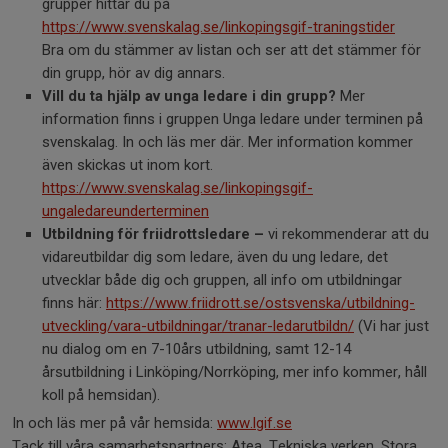
grupper hittar du på
https://www.svenskalag.se/linkopingsgif-traningstider
Bra om du stämmer av listan och ser att det stämmer för
din grupp, hör av dig annars.
Vill du ta hjälp av unga ledare i din grupp?
Mer
information finns i gruppen Unga ledare under terminen på
svenskalag. In och läs mer där. Mer information kommer
även skickas ut inom kort.
https://www.svenskalag.se/linkopingsgif-
ungaledareunderterminen
Utbildning för friidrottsledare –
vi rekommenderar att du
vidareutbildar dig som ledare, även du ung ledare, det
utvecklar både dig och gruppen, all info om utbildningar
finns här:
https://www.friidrott.se/ostsvenska/utbildning-
utveckling/vara-utbildningar/tranar-ledarutbildn/
(Vi har just
nu dialog om en 7-10års utbildning, samt 12-14
årsutbildning i Linköping/Norrköping, mer info kommer, håll
koll på hemsidan).
In och läs mer på vår hemsida:
www.lgif.se
Tack till våra samarbetspartners: Atea, Tekniska verken, Stora