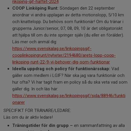
nkoping-gif-haftet-2024
COOP Linköping Runt:
Söndagen den 22 september
anordnar vi andra upplagan av detta motionslopp, 5/10 km
och knattelopp. Du behövs som funktionär! Om du tränar i
grupperna Junior/senior, 07, 08, 09, 10 är det obligatoriskt
att hjälpa till om du inte springer själv (du eller en förälder).
Läs mer och anmäl dig:
https://www.svenskalag.se/linkopingsgif-
cooplinkopingrunt/nyheter/2194680/arets-lopp-coop-
linkoping-runt-22-9-vi-behover-dig-som-funktionar
Ideella uppdrag och policy för funktionärsskap:
Vad
gäller som medlem i LGIF? När ska jag vara funktionär och
hur ofta? Vi har tagit fram en policy så du ska veta vad som
gäller dig. In och läs här:
https://www.svenskalag.se/linkopingsgif/sida/88946/funkti
onarer
SPECIFIKT FÖR TRÄNARE/LEDARE:
Läs om du är aktiv ledare!
Träningstider för din grupp –
en sammanfattning av alla