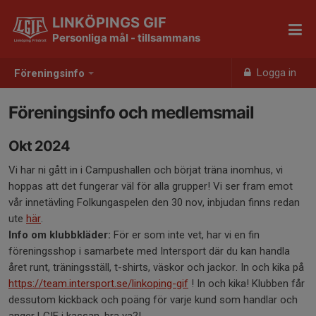
LINKÖPINGS GIF
Personliga mål - tillsammans
Logga in
Föreningsinfo
Föreningsinfo och medlemsmail
Okt 2024
Vi har ni gått in i Campushallen och börjat träna inomhus, vi
hoppas att det fungerar väl för alla grupper! Vi ser fram emot
vår innetävling Folkungaspelen den 30 nov, inbjudan finns redan
ute
här
.
Info om klubbkläder:
För er som inte vet, har vi en fin
föreningsshop i samarbete med Intersport där du kan handla
året runt, träningsställ, t-shirts, väskor och jackor. In och kika på
https://team.intersport.se/linkoping-gif
! In och kika! Klubben får
dessutom kickback och poäng för varje kund som handlar och