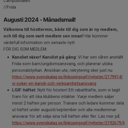
Campushallen.
//Frida
Augusti 2024 - Månadsmail!
Välkomna till hösttermin, både till dig som är ny medlem,
och till dig som varit medlem sen innan!
Här kommer
värdefull information om senaste nytt:
FÖR DIG SOM MEDLEM:
Kansliet växer! Kanslist på gång:
Vi har sen våren anställt
Frida som barn/ungdomsansvarig, och planerar utöka
personalstyrkan. Ansökan ute, rekrytering sker just nu.
https://www.svenskalag.se/linkopingsgif/nyheter/2179914/
vi-soker-en-kansli-och-verksamhetsansvarig
LGIF-häftet:
Nytt för hösten! Ett rabatthäfte, som vi tagit
fram för att öka klubbens intäkter. Varje medlem säljer
minst 2 häften per person. Tränare och ledare kommer dela
ut häftet under augusti/september och alla medlemmar
ansvarar för att sälja sina två häften eller fler. Läs mer på:
https://www.svenskalag.se/linkopingsgif/nyheter/2192679/li