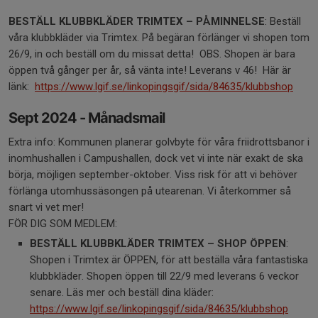
BESTÄLL KLUBBKLÄDER TRIMTEX – PÅMINNELSE
: Beställ
våra klubbkläder via Trimtex. På begäran förlänger vi shopen tom
26/9, in och beställ om du missat detta! OBS. Shopen är bara
öppen två gånger per år, så vänta inte! Leverans v 46! Här är
länk:
https://www.lgif.se/linkopingsgif/sida/84635/klubbshop
Sept 2024 - Månadsmail
Extra info: Kommunen planerar golvbyte för våra friidrottsbanor i
inomhushallen i Campushallen, dock vet vi inte när exakt de ska
börja, möjligen september-oktober. Viss risk för att vi behöver
förlänga utomhussäsongen på utearenan. Vi återkommer så
snart vi vet mer!
FÖR DIG SOM MEDLEM:
BESTÄLL KLUBBKLÄDER TRIMTEX – SHOP ÖPPEN
:
Shopen i Trimtex är ÖPPEN, för att beställa våra fantastiska
klubbkläder. Shopen öppen till 22/9 med leverans 6 veckor
senare. Läs mer och beställ dina kläder:
https://www.lgif.se/linkopingsgif/sida/84635/klubbshop