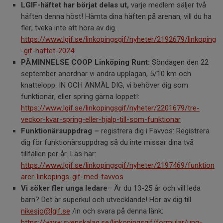
LGIF-häftet har börjat delas ut,
varje medlem säljer två
häften denna höst! Hämta dina häften på arenan, vill du ha
fler, tveka inte att höra av dig.
https://www.lgif.se/linkopingsgif/nyheter/2192679/linkoping
-gif-haftet-2024
PÅMINNELSE COOP Linköping Runt:
Söndagen den 22
september anordnar vi andra upplagan, 5/10 km och
knattelopp. IN OCH ANMÄL DIG, vi behöver dig som
funktionär, eller spring gärna loppet!:
https://www.lgif.se/linkopingsgif/nyheter/2201679/tre-
veckor-kvar-spring-eller-hjalp-till-som-funktionar
Funktionärsuppdrag –
registrera dig i Favvos: Registrera
dig för funktionärsuppdrag så du inte missar dina två
tillfällen per år. Läs här:
https://www.lgif.se/linkopingsgif/nyheter/2197469/funktion
arer-linkopings-gif-med-favvos
Vi söker fler unga ledare
– Är du 13-25 år och vill leda
barn? Det är superkul och utvecklande! Hör av dig till
nikesjo@lgif.se
/in och svara på denna länk:
https://www.svenskalag.se/linkopingsgif/formular/ung-