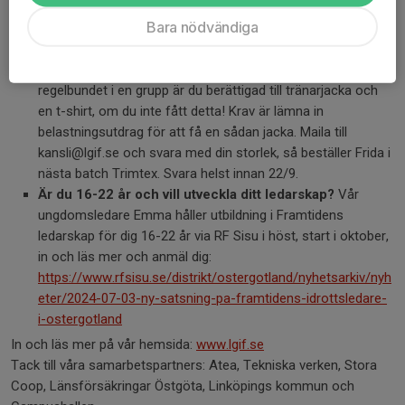
anmäl er här:
https://www.friidrott.se/ostsvenska/utbildning-
Bara nödvändiga
utveckling/vara-utbildningar/tranar-ledarutbildn/
Tränarjacka/tränarkläder:
För dig som är tränare
regelbundet i en grupp är du berättigad till tränarjacka och
en t-shirt, om du inte fått detta! Krav är lämna in
belastningsutdrag för att få en sådan jacka. Maila till
kansli@lgif.se och svara med din storlek, så beställer Frida i
nästa batch Trimtex. Svara helst innan 22/9.
Är du 16-22 år och vill utveckla ditt ledarskap?
Vår
ungdomsledare Emma håller utbildning i Framtidens
ledarskap för dig 16-22 år via RF Sisu i höst, start i oktober,
in och läs mer och anmäl dig:
https://www.rfsisu.se/distrikt/ostergotland/nyhetsarkiv/nyh
eter/2024-07-03-ny-satsning-pa-framtidens-idrottsledare-
i-ostergotland
In och läs mer på vår hemsida:
www.lgif.se
Tack till våra samarbetspartners: Atea, Tekniska verken, Stora
Coop, Länsförsäkringar Östgöta, Linköpings kommun och