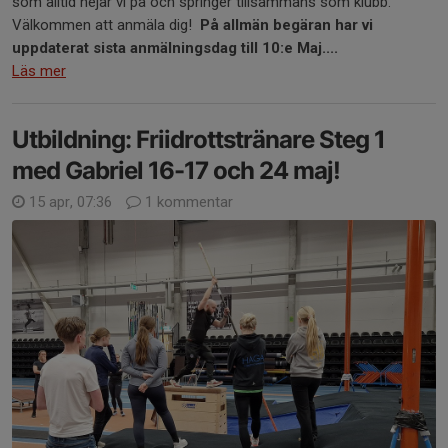
som alltid hejar vi på och springer tillsammans som klubb.
Välkommen att anmäla dig!
På allmän begäran har vi
uppdaterat sista anmälningsdag till 10:e Maj....
Läs mer
Utbildning: Friidrottstränare Steg 1
med Gabriel 16-17 och 24 maj!
15 apr, 07:36
1 kommentar