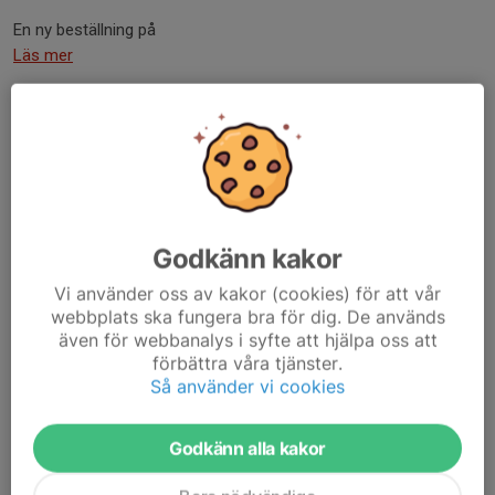
En ny beställning på
Läs mer
Blodomloppet 2026
16 maj, 16:20
0 kommentarer
Godkänn kakor
Vi använder oss av kakor (cookies) för att vår
webbplats ska fungera bra för dig. De används
även för webbanalys i syfte att hjälpa oss att
förbättra våra tjänster.
Så använder vi cookies
Spring blodomloppet 21 maj med LGIF!
Spring 10 km, 5 km
eller Lilla blodomloppet 1,6 km (perfekt för alla våra
Godkänn alla kakor
barngrupper!).