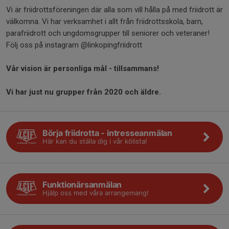
Vi är friidrottsföreningen där alla som vill hålla på med friidrott är
välkomna. Vi har verksamhet i allt från friidrottsskola, barn,
parafriidrott och ungdomsgrupper till seniorer och veteraner!
Följ oss på instagram @linkopingfriidrott
Vår vision är personliga mål - tillsammans!
Vi har just nu grupper från 2020 och äldre.
Börja friidrotta - intresseanmälan
Här kan du ställa dig i vår kölista!
Funktionärsanmälan
Hjälp oss med våra arrangemang!