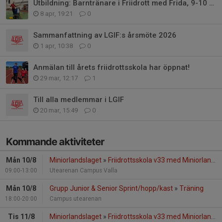
Utbildning: Barntränare i Friidrott med Frida, 9-10 maj!
8 apr, 19:21
0
Sammanfattning av LGIF:s årsmöte 2026
1 apr, 10:38
0
Anmälan till årets friidrottsskola har öppnat!
29 mar, 12:17
1
Till alla medlemmar i LGIF
20 mar, 15:49
0
Kommande aktiviteter
Mån 10/8
Miniorlandslaget
»
Friidrottsskola v33 med Miniorlandslaget
09:00-13:00
Utearenan Campus Valla
Mån 10/8
Grupp Junior & Senior Sprint/hopp/kast
»
Träning
18:00-20:00
Campus utearenan
Tis 11/8
Miniorlandslaget
»
Friidrottsskola v33 med Miniorlandslaget