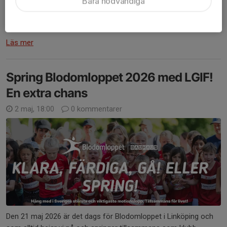
Bara nödvändiga
LGIF:s tält kommer finnas på plats
Prova-på-friidrott i anslutning till tältet
Ni som anmält er...
Läs mer
Spring Blodomloppet 2026 med LGIF!
En extra chans
2 maj, 18:00
0 kommentarer
Den 21 maj 2026 är det dags för Blodomloppet i Linköping och