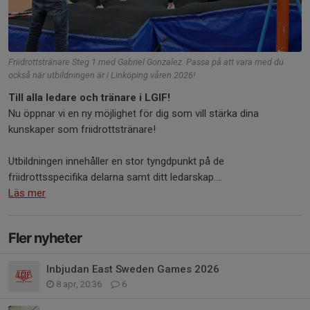
Friidrottstränare Steg 1 med Gabriel Gonzalez. Passa på att vara med du
också när utbildningen är i Linköping våren 2026!
Till alla ledare och tränare i LGIF!
Nu öppnar vi en ny möjlighet för dig som vill stärka dina
kunskaper som friidrottstränare!
Utbildningen innehåller en stor tyngdpunkt på de
friidrottsspecifika delarna samt ditt ledarskap....
Läs mer
Fler nyheter
Inbjudan East Sweden Games 2026
8 apr, 20:36
6