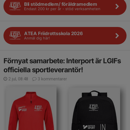
Bli stödmedlem/ föräldramedlem
Endast 200 kr per år - stöd verksamheten
ATEA Friidrottsskola 2026
Anmäl dig här!
Förnyat samarbete: Interport är LGIFs
officiella sportleverantör!
2 jul, 08:48
3 kommentarer