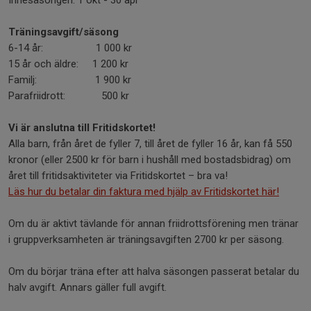
Innesäsongen: 1 okt - 30 apr
Träningsavgift/säsong
6-14 år: 1 000 kr
15 år och äldre: 1 200 kr
Familj: 1 900 kr
Parafriidrott: 500 kr
Vi är anslutna till Fritidskortet!
Alla barn, från året de fyller 7, till året de fyller 16 år, kan få 550
kronor (eller 2500 kr för barn i hushåll med bostadsbidrag) om
året till fritidsaktiviteter via Fritidskortet – bra va!
Läs hur du betalar din faktura med hjälp av Fritidskortet här!
Om du är aktivt tävlande för annan friidrottsförening men tränar
i gruppverksamheten är träningsavgiften 2700 kr per säsong.
Om du börjar träna efter att halva säsongen passerat betalar du
halv avgift. Annars gäller full avgift.