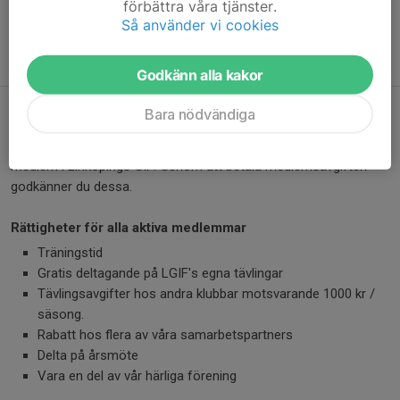
förbättra våra tjänster.
Så använder vi cookies
För att ta del av förmåner så visar du medlemskortet som finns
i appen Svenskalag.
Godkänn alla kakor
Rättigheter och skyldigheter för medlemmar
Bara nödvändiga
Här kan du se vilka rättigheter och skyldigheter du har som
medlem i Linköpings GIF. Genom att betala medlemsavgiften
godkänner du dessa.
Rättigheter för alla aktiva medlemmar
Träningstid
Gratis deltagande på LGIF's egna tävlingar
Tävlingsavgifter hos andra klubbar motsvarande 1000 kr /
säsong.
Rabatt hos flera av våra samarbetspartners
Delta på årsmöte
Vara en del av vår härliga förening