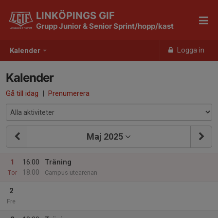
LINKÖPINGS GIF
Grupp Junior & Senior Sprint/hopp/kast
Logga in
Kalender
Kalender
Gå till idag
|
Prenumerera
Maj 2025
1
16:00
Träning
18:00
Tor
Campus utearenan
2
Fre