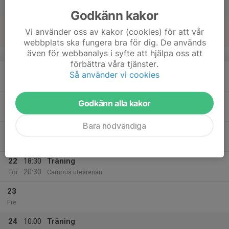
12:00
Lör
Campus utearenan
Godkänn kakor
18
Vi använder oss av kakor (cookies) för att vår
Sön
webbplats ska fungera bra för dig. De används
även för webbanalys i syfte att hjälpa oss att
v.21
förbättra våra tjänster.
19
18:30
Träning
Så använder vi cookies
20:30
Mån
Campus utearenan
20
18:30
Träning gym
Godkänn alla kakor
20:30
Tis
Campushallen
Bara nödvändiga
21
Ons
22
18:30
Träning
20:30
Tor
Campus utearenan
23
Fre
24
10:00
Träning