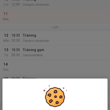
12:00
Lör
Campus utearenan
11
Sön
v.20
12
18:30
Träning
20:30
Mån
Campus utearenan
13
18:30
Träning gym
20:30
Tis
Campushallen
14
Ons
15
18:30
Träning
20:30
Tor
Campus utearenan
16
Fre
17
10:00
Träning