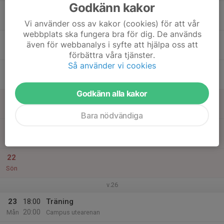
Godkänn kakor
17
18:30
Träning gym
20:30
Tis
Campushallen
Vi använder oss av kakor (cookies) för att vår
webbplats ska fungera bra för dig. De används
18
även för webbanalys i syfte att hjälpa oss att
Ons
förbättra våra tjänster.
Så använder vi cookies
19
18:00
Träning
20:00
Tor
Campus utearenan
Godkänn alla kakor
20
Fre
Bara nödvändiga
21
10:00
Träning
12:00
Lör
Campus utearenan
22
Sön
v.26
23
18:00
Träning
20:00
Mån
Campus utearenan