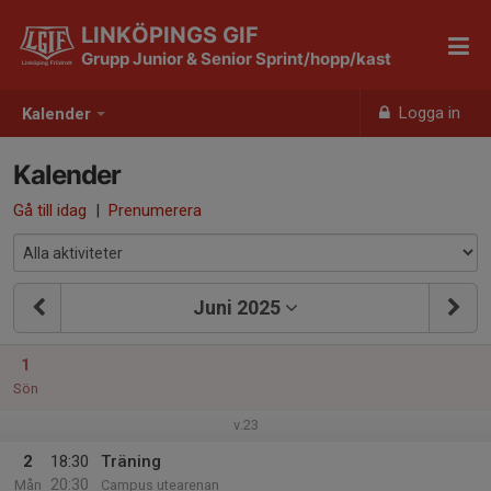
LINKÖPINGS GIF
Grupp Junior & Senior Sprint/hopp/kast
Logga in
Kalender
Kalender
Gå till idag
|
Prenumerera
Juni 2025
1
Sön
v.23
2
18:30
Träning
20:30
Mån
Campus utearenan