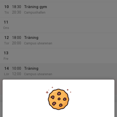
10
18:30
Träning gym
20:30
Tis
Campushallen
11
Ons
12
18:00
Träning
20:00
Tor
Campus utearenan
13
Fre
14
10:00
Träning
12:00
Lör
Campus utearenan
15
Sön
v.25
16
18:00
Träning
20:00
Mån
Campus utearenan