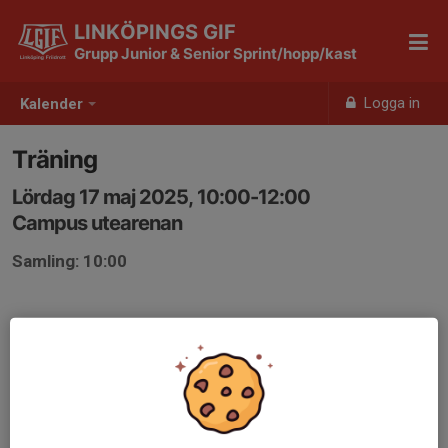
LINKÖPINGS GIF
Grupp Junior & Senior Sprint/hopp/kast
Logga in
Kalender
Träning
Lördag 17 maj 2025, 10:00-12:00
Campus utearenan
Samling: 10:00