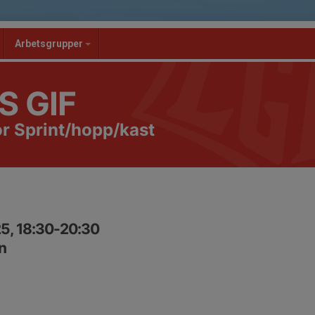
Arbetsgrupper
S GIF
r Sprint/hopp/kast
5, 18:30-20:30
n