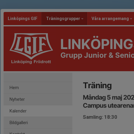
Linköpings GIF
Träningsgrupper
Våra arrangemang
LINKÖPING
Grupp Junior & Senio
Träning
Hem
Måndag 5 maj 202
Nyheter
Campus utearena
Kalender
Samling: 18:30
Bildgalleri