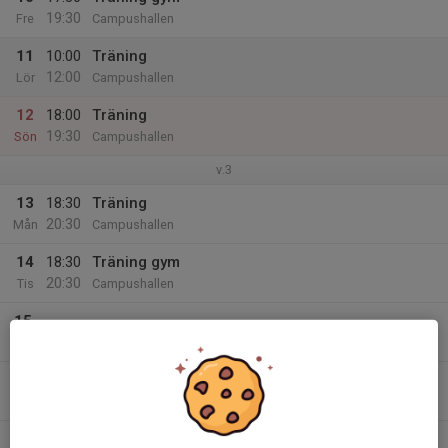
19:30
Fre
Campushallen
11
10:00
Träning
12:00
Lör
Campushallen
12
18:00
Träning
19:30
Sön
Campushallen
v.3
13
18:30
Träning
20:30
Mån
Campushallen
14
18:30
Träning gym
20:30
Tis
Campushallen
15
Ons
16
18:30
Träning
20:30
Tor
Campushallen
17
17:30
Träning gym