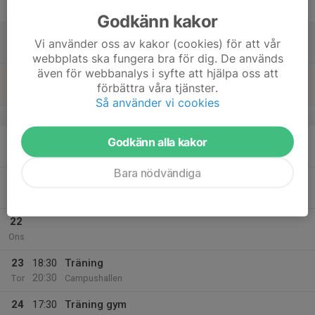
19:30
Fre
Campushallen
Godkänn kakor
18
10:00
Träning
Vi använder oss av kakor (cookies) för att vår
12:00
Lör
Campushallen
webbplats ska fungera bra för dig. De används
även för webbanalys i syfte att hjälpa oss att
19
18:00
Träning
förbättra våra tjänster.
19:30
Sön
Campushallen
Så använder vi cookies
v.4
20
18:30
Träning
Godkänn alla kakor
20:30
Mån
Campushallen
Bara nödvändiga
21
18:30
Träning gym
20:30
Tis
Campushallen
22
Ons
23
18:30
Träning
20:30
Tor
Campushallen
24
17:30
Träning gym