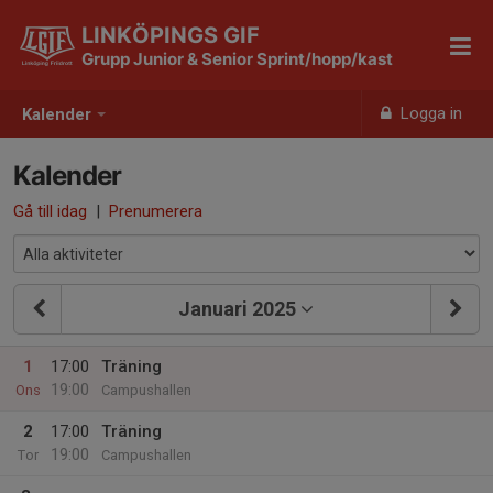
LINKÖPINGS GIF
Grupp Junior & Senior Sprint/hopp/kast
Logga in
Kalender
Kalender
Gå till idag
|
Prenumerera
Januari 2025
1
17:00
Träning
19:00
Ons
Campushallen
2
17:00
Träning
19:00
Tor
Campushallen