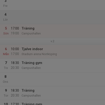
3
Fre
4
Lör
5
17:00
Träning
19:00
Sön
Campushallen
v.2
6
10:00
Tjalve indoor
17:00
Mån
Stadium arena Norrköping
7
18:30
Träning gym
20:30
Tis
Campushallen
8
Ons
9
18:30
Träning
20:30
Tor
Campushallen
10
17:30
Träning gym