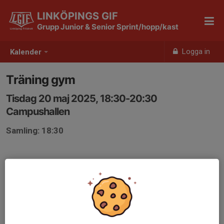
LINKÖPINGS GIF
Grupp Junior & Senior Sprint/hopp/kast
Logga in
Kalender
Träning gym
Tisdag 20 maj 2025, 18:30-20:30
Campushallen
Samling: 18:30