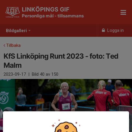
LINKÖPINGS GIF
Personliga mål - tillsammans
Logga in
Bildgalleri
Tillbaka
KfS Linköping Runt 2023 - foto: Ted
Malm
2023-09-17
|
Bild
40
av 150