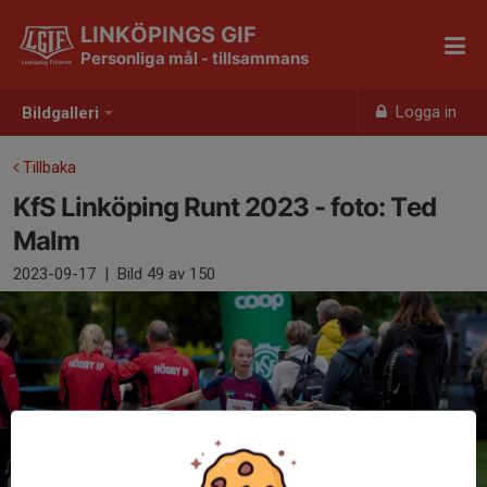
LINKÖPINGS GIF
Personliga mål - tillsammans
Logga in
Bildgalleri
Tillbaka
KfS Linköping Runt 2023 - foto: Ted
Malm
2023-09-17
|
Bild
49
av 150