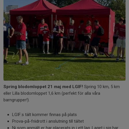
Spring blodomloppet 21 maj med LGIF!
Spring 10 km, 5 km
eller Lilla blodomloppet 1,6 km (perfekt för alla våra
barngrupper!).
LGIF:s tält kommer finnas på plats
Prova-på-friidrott i anslutning till tältet
Ni som anmält er har placerats in i ett lag. Laget i sig har