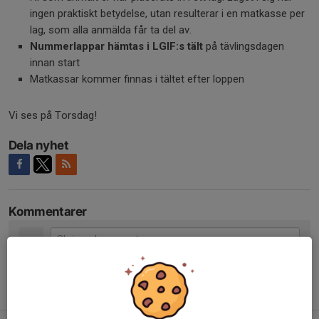
ingen praktiskt betydelse, utan resulterar i en matkasse per
lag, som alla anmälda får ta del av.
Nummerlappar hämtas i LGIF:s tält
på tävlingsdagen
innan start
Matkassar kommer finnas i tältet efter loppen
Vi ses på Torsdag!
Dela nyhet
Kommentarer
Tidigare nyheter