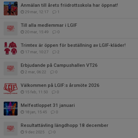
Anmälan till årets friidrottsskola har öppnat!
29 mar, 12:17
1
Till alla medlemmar i LGIF
20 mar, 15:49
0
Trimtex är öppen för beställning av LGIF-kläder!
17 mar, 10:27
2
Erbjudande på Campushallen VT26
2 mar, 06:22
0
Välkommen på LGIF:s årsmöte 2026
15 feb, 11:50
0
Melfestloppet 31 januari
18 jan, 15:45
0
Resultattävling längdhopp 18 december
9 dec 2025
0