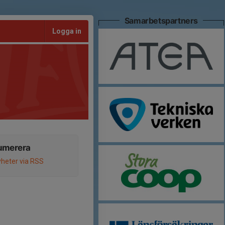
Samarbetspartners
Logga in
umerera
heter via RSS