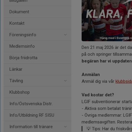
Bildgalleri
Dokument
Kontakt
Föreningsinfo
Medlemsinfo
Den 21 maj 2026 är det da
på och springer tillsamm
Börja friidrotta
begäran har vi uppdatera
Länkar
Anmälan
Tävling
Anmäl dig via vår
klubbsid
Klubbshop
Vad kostar det?
LGIF subventionerar starta
Info/Östsvenska Distr.
- Aktiva som betalat träni
- Övriga medlemmar: LGIF 
Info/Utbildning RF SISU
medlemsavgiften. Resteran
Information till tränare
▎ 💡 Tips: Har du friskvård