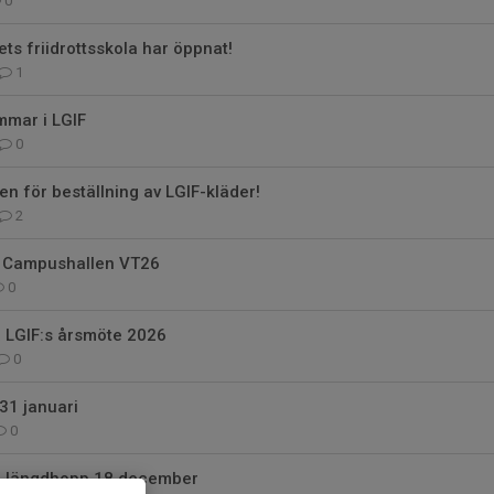
0
ets friidrottsskola har öppnat!
1
emmar i LGIF
0
en för beställning av LGIF-kläder!
2
 Campushallen VT26
0
LGIF:s årsmöte 2026
0
31 januari
0
ng längdhopp 18 december