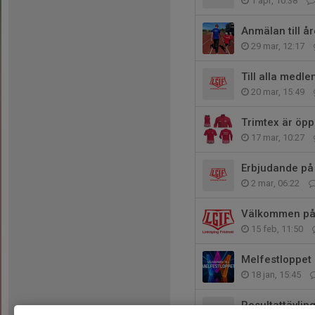
1 apr, 10:38
Anmälan till år
29 mar, 12:17
Till alla medl
20 mar, 15:49
Trimtex är öpp
17 mar, 10:27
Erbjudande på
2 mar, 06:22
Välkommen på 
15 feb, 11:50
Melfestloppet 
18 jan, 15:45
Resultattävli