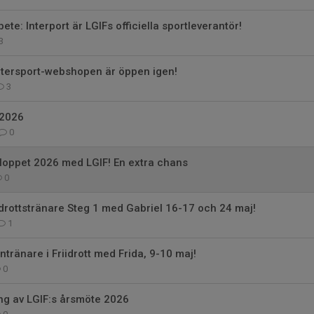
te: Interport är LGIFs officiella sportleverantör!
3
ntersport-webshopen är öppen igen!
3
 2026
0
loppet 2026 med LGIF! En extra chans
0
iidrottstränare Steg 1 med Gabriel 16-17 och 24 maj!
1
ntränare i Friidrott med Frida, 9-10 maj!
0
g av LGIF:s årsmöte 2026