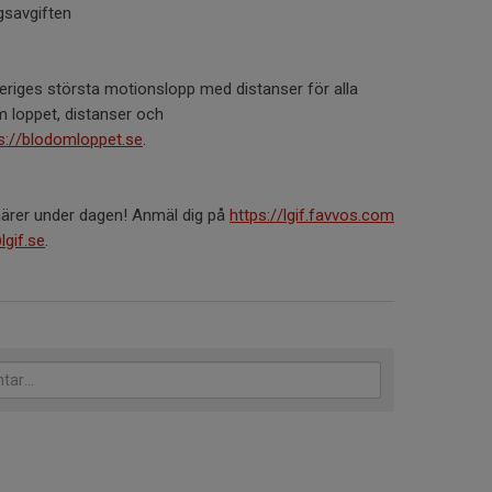
gsavgiften
eriges största motionslopp med distanser för alla
m loppet, distanser och
s://blodomloppet.se
.
närer under dagen! Anmäl dig på
https://lgif.favvos.com
lgif.se
.