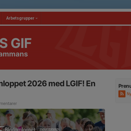
Arbetsgrupper
S GIF
lsammans
mloppet 2026 med LGIF! En
Pren
Ny
mentarer