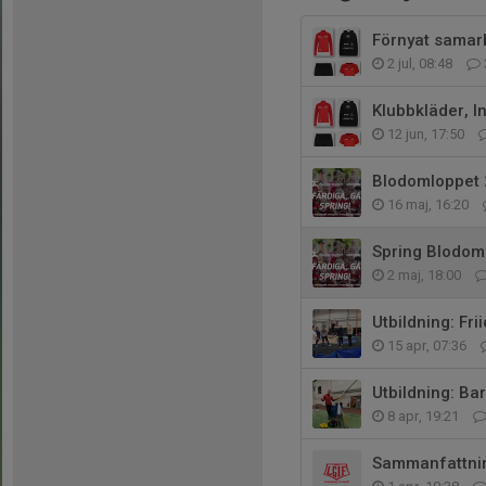
Förnyat samarbe
2 jul, 08:48
Klubbkläder, I
12 jun, 17:50
Blodomloppet
16 maj, 16:20
Spring Blodom
2 maj, 18:00
Utbildning: Fr
15 apr, 07:36
Utbildning: Bar
8 apr, 19:21
Sammanfattnin