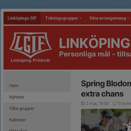
Linköpings GIF
Träningsgrupper
Våra arrangemang
LINKÖPING
Personliga mål - til
Spring Blodo
Hem
extra chans
Nyheter
2 maj, 18:00
0 kom
Våra grupper
Kalender