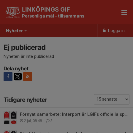
LINKÖPINGS GIF
Personliga mål - tillsammans
Logga in
Nyheter
Ej publicerad
Nyheten är inte publicerad
Dela nyhet
Tidigare nyheter
Förnyat samarbete: Interport är LGIFs officiella sportleverantör!
2 jul, 08:48
3