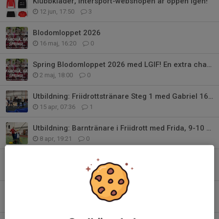
Klubbkläder, Intersport-webshopen är öppen igen!
12 jun, 17:50
3
Blodomloppet 2026
16 maj, 16:20
0
Spring Blodomloppet 2026 med LGIF! En extra chans
2 maj, 18:00
0
Utbildning: Friidrottstränare Steg 1 med Gabriel 16-17 och 24 maj!
15 apr, 07:36
1
Utbildning: Barntränare i Friidrott med Frida, 9-10 maj!
8 apr, 19:21
0
Sammanfattning av LGIF:s årsmöte 2026
1 apr, 10:38
0
Anmälan till årets friidrottsskola har öppnat!
29 mar, 12:17
1