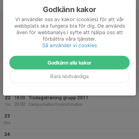
Tor
Godkänn kakor
18
Vi använder oss av kakor (cookies) för att vår
Fre
webbplats ska fungera bra för dig. De används
även för webbanalys i syfte att hjälpa oss att
19
förbättra våra tjänster.
Lör
Så använder vi cookies
20
Sön
Godkänn alla kakor
v.17
Bara nödvändiga
21
Mån
22
18:00
Tisdagsträning grupp 2011
20:00
Tis
Campushallen/Friidrottshallen
23
Ons
24