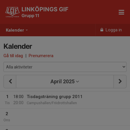
LINKÖPINGS GIF
Grupp 11
Logga in
Kalender
Kalender
Gå till idag
|
Prenumerera
April 2025
1
18:00
Tisdagsträning grupp 2011
20:00
Tis
Campushallen/Friidrottshallen
2
Ons