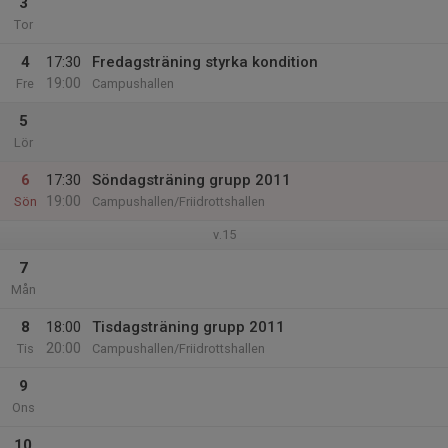
3
Tor
4
17:30
Fredagsträning styrka kondition
19:00
Fre
Campushallen
5
Lör
6
17:30
Söndagsträning grupp 2011
19:00
Sön
Campushallen/Friidrottshallen
v.15
7
Mån
8
18:00
Tisdagsträning grupp 2011
20:00
Tis
Campushallen/Friidrottshallen
9
Ons
10