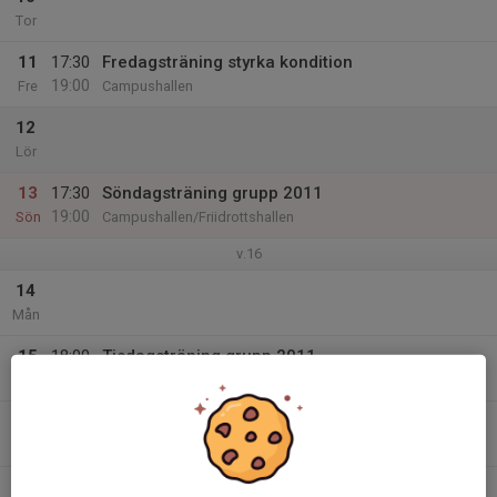
Tor
11
17:30
Fredagsträning styrka kondition
19:00
Fre
Campushallen
12
Lör
13
17:30
Söndagsträning grupp 2011
19:00
Sön
Campushallen/Friidrottshallen
v.16
14
Mån
15
18:00
Tisdagsträning grupp 2011
20:00
Tis
Campushallen/Friidrottshallen
16
Ons
17