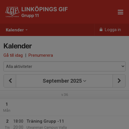
LINKÖPINGS GIF
Grupp 11
Logga in
Kalender
Kalender
Gå till idag
|
Prenumerera
September 2025
v.36
1
Mån
2
18:00
Träning Grupp -11
20:00
Tis
Utearenan Campus Valla