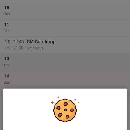
10
Ons
11
Tor
12
17:45
GM Göteborg
21:00
Fre
Göteborg
13
Lör
14
Sön
v.38
15
Mån
16
18:00
Träning Grupp -11
20:00
Tis
Utearenan Campus Valla