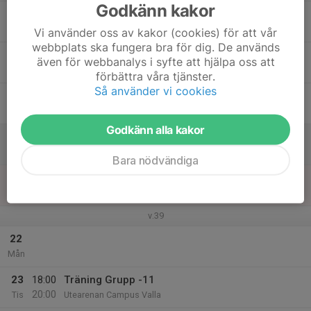
Godkänn kakor
17
Ons
Vi använder oss av kakor (cookies) för att vår
webbplats ska fungera bra för dig. De används
18
även för webbanalys i syfte att hjälpa oss att
Tor
förbättra våra tjänster.
Så använder vi cookies
19
17:30
Träning Grupp -11
19:00
Fre
Utearenan Campus Valla
Godkänn alla kakor
20
Lör
Bara nödvändiga
21
17:30
Träning Grupp -11
19:00
Sön
Utearenan Campus Valla
v.39
22
Mån
23
18:00
Träning Grupp -11
20:00
Tis
Utearenan Campus Valla