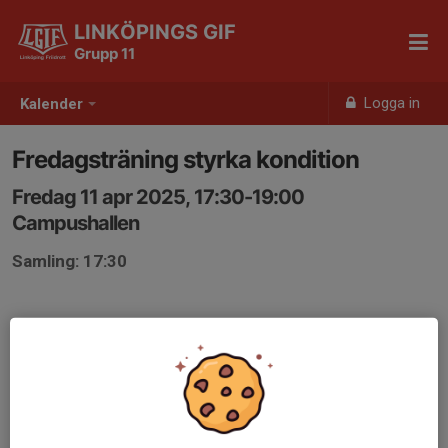
LINKÖPINGS GIF
Grupp 11
Logga in
Kalender
Fredagsträning styrka kondition
Fredag 11 apr 2025, 17:30-19:00
Campushallen
Samling: 17:30