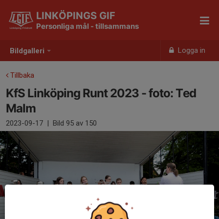
LINKÖPINGS GIF
Personliga mål - tillsammans
Logga in
Bildgalleri
Tillbaka
KfS Linköping Runt 2023 - foto: Ted
Malm
2023-09-17
|
Bild
95
av 150