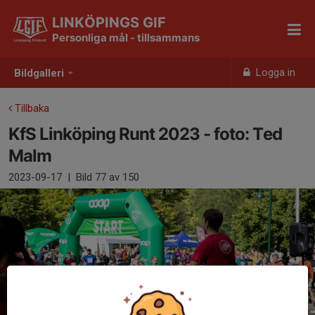
LINKÖPINGS GIF
Personliga mål - tillsammans
Logga in
Bildgalleri
Tillbaka
KfS Linköping Runt 2023 - foto: Ted
Malm
2023-09-17
|
Bild
77
av 150