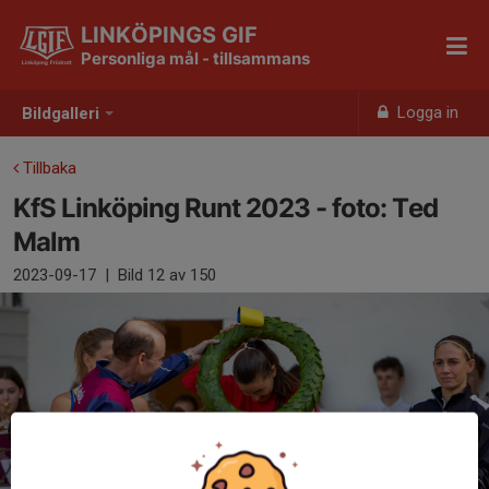
LINKÖPINGS GIF
Personliga mål - tillsammans
Logga in
Bildgalleri
Tillbaka
KfS Linköping Runt 2023 - foto: Ted
Malm
2023-09-17
|
Bild
12
av 150