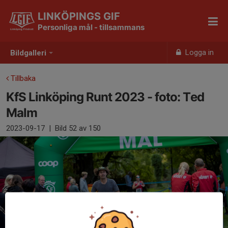
LINKÖPINGS GIF
Personliga mål - tillsammans
Logga in
Bildgalleri
Tillbaka
KfS Linköping Runt 2023 - foto: Ted
Malm
2023-09-17
|
Bild
52
av 150