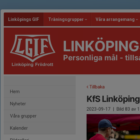
Linköpings GIF
Träningsgrupper
Våra arrangemang
LINKÖPING
Personliga mål - til
Tillbaka
Hem
KfS Linköping
Nyheter
2023-09-17
|
Bild
83
av 1
Våra grupper
Kalender