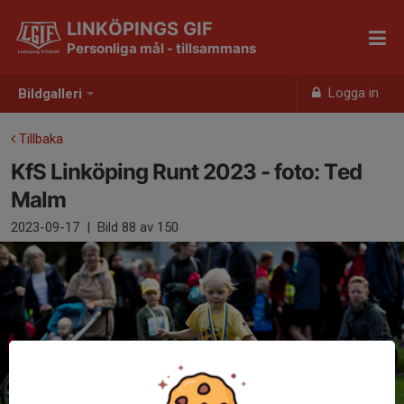
LINKÖPINGS GIF
Personliga mål - tillsammans
Logga in
Bildgalleri
Tillbaka
KfS Linköping Runt 2023 - foto: Ted
Malm
2023-09-17
|
Bild
88
av 150