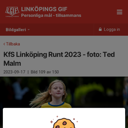
LINKÖPINGS GIF
Personliga mål - tillsammans
Logga in
Bildgalleri
Tillbaka
KfS Linköping Runt 2023 - foto: Ted
Malm
2023-09-17
|
Bild
109
av 150