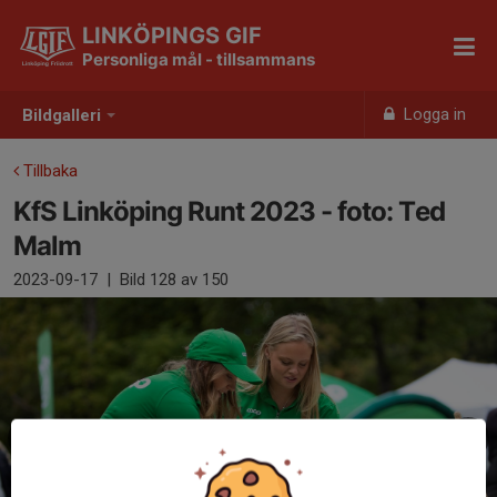
LINKÖPINGS GIF
Personliga mål - tillsammans
Logga in
Bildgalleri
Tillbaka
KfS Linköping Runt 2023 - foto: Ted
Malm
2023-09-17
|
Bild
128
av 150