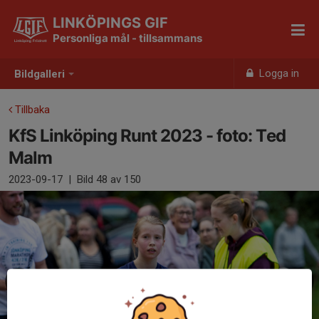
LINKÖPINGS GIF
Personliga mål - tillsammans
Logga in
Bildgalleri
Tillbaka
KfS Linköping Runt 2023 - foto: Ted
Malm
2023-09-17
|
Bild
48
av 150