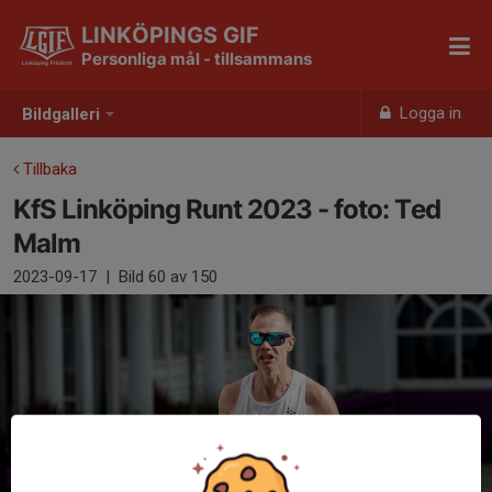
LINKÖPINGS GIF
Personliga mål - tillsammans
Logga in
Bildgalleri
Tillbaka
KfS Linköping Runt 2023 - foto: Ted
Malm
2023-09-17
|
Bild
60
av 150