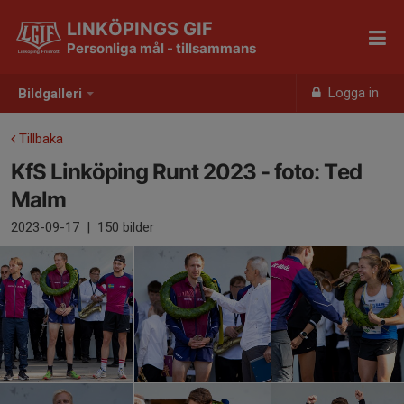
LINKÖPINGS GIF
Personliga mål - tillsammans
Logga in
Bildgalleri
Tillbaka
KfS Linköping Runt 2023 - foto: Ted
Malm
2023-09-17
|
150 bilder