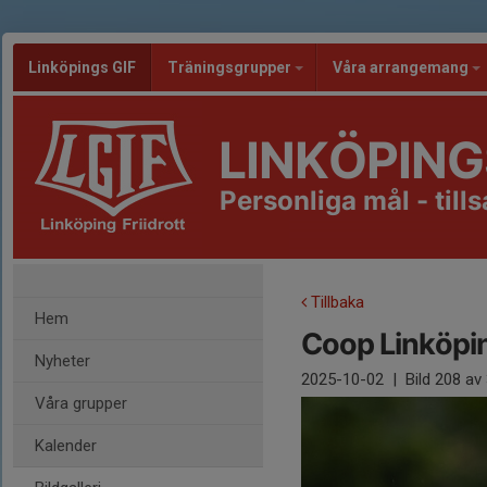
Linköpings GIF
Träningsgrupper
Våra arrangemang
LINKÖPING
Personliga mål - til
Tillbaka
Hem
Coop Linköpi
Nyheter
2025-10-02
|
Bild
208
av 
Våra grupper
Kalender