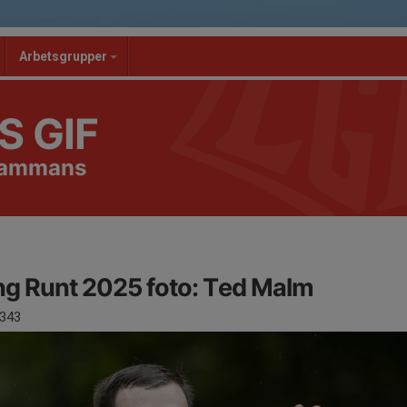
Arbetsgrupper
S GIF
lsammans
ng Runt 2025 foto: Ted Malm
343